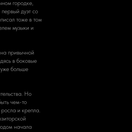
чном городке,
 первый дуэт со
писал тоже в том
елем музыки и
и на привычной
одясь в боковые
 уже больше
ятельства. Но
быть чем-то
росла и крепла.
озиторской
годом начала