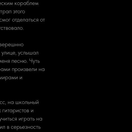
ческим кораблем
трап этого
смог отделаться от
тствовало.
соверешнно
 улице, услышал
еня песню. Чуть
рами произвели на
умирами и
сс, на школьный
 гитаристов и
учиться играть на
ил в серьезность