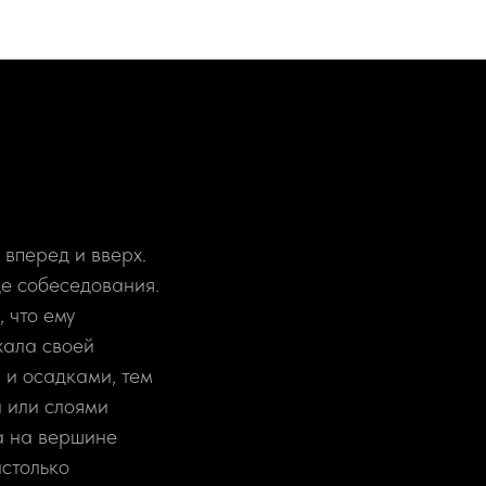
вперед и вверх.
де собеседования.
 что ему
жала своей
 и осадками, тем
 или слоями
а на вершине
астолько