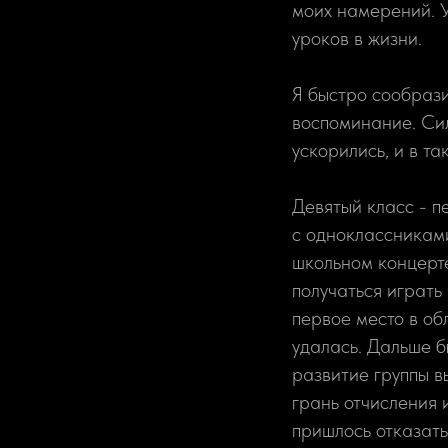
моих намерений. У
уроков в жизни.
Я быстро сообрази
воспоминание. Сил
ускорились, и в т
Девятый класс - п
с одноклассниками
школьном концерте
получаться играть
первое место в об
удалась. Дальше б
развитие группы в
грань отчисления 
пришлось отказать