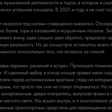
а музыкальной деятельности и годом, в котором я смо
ески успешные концерты. В 2021-м году я не смог созд
т оказался под ногами совершенно внезапно. Отсюда
на Залив, горы и казавшийся игрушечным поселок. З
далеко внизу, едва слышно звал обратно, предлагал о
чную реальность. Но до конца пути оставалось всего 
емного относительно того, что осталось за спиной.
чевых перемен, решений и встреч. Произошло понима
. И сделаный выбор в конце концов привел меня сюд
тояли перед исполинскими вратами, глядя на которые
ным, что просто так они не станут открываться. Но 
 зачарованные, двери отворились, выпуская прямо в 
и мягкого света. Мы вошли внутрь, и я окончательно у
еземным транспортным средством для перемещения л