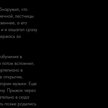
бнаружил, что
ечной, лестницы.
веннее, а его
 и я зашагал сразу
держась за
 обучения в
а потом вспомнил,
ортепиано в
е открытие,
теории музыки. Еще
ану. Прыжок через
ательно в сюда
ть позже родились