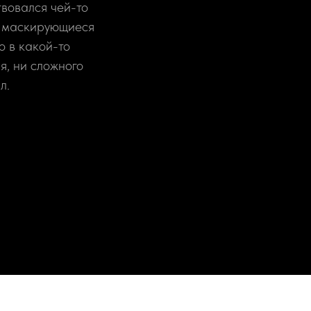
твовался чей-то
а, маскирующиеся
о в какой-то
я, ни сложного
л.