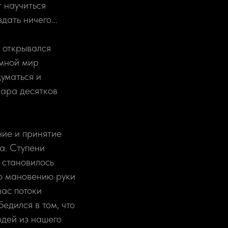
г научиться
ать ничего...
 открывался
емной мир
думаться и
пара десятков
ние и принятие
а. Ступени
 становилось
по мановению руки
нас потоки
бедился в том, что
юдей из нашего