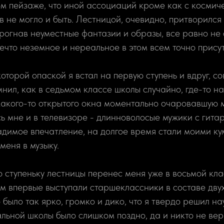
ом пейзаже, что иной ассоциаций кроме как с косми
 не могло и быть. Лестницой, очевидно, притворился 
Прогнав неуместные фантазии и образы, все равно не 
нечто неземное и нереальное в этом всем точно прису
оторой опаской я встал на первую ступень и вдруг, 
нил, как в седьмом классе школы случайно, где-то на
акого-то открытого окна моментально очаровавшую м
ь мне и в телевизоре - длинноволосые мужики с гита
адимое впечатление, на долгое время стали моими к
меня в музыку.
ступеньку лестницы перенес меня уже в восьмой кла
ом впервые выступали старшеклассники в составе двух
было так ярко, громко и дико, что я твердо решил на
альной школы было слишком поздно, да и никто не вер