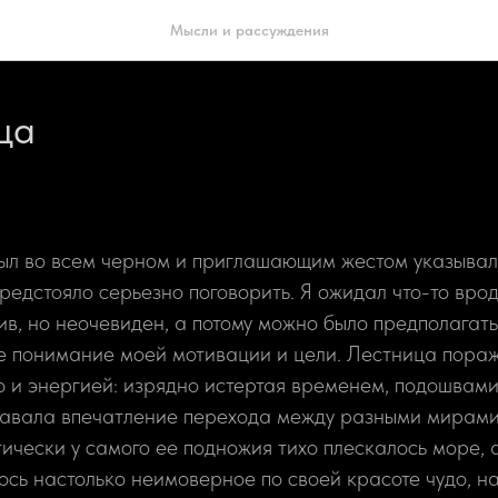
Мысли и рассуждения
ца
был во всем черном и приглашающим жестом указывал 
редстояло серьезно поговорить. Я ожидал что-то вро
в, но неочевиден, а потому можно было предполагать,
ое понимание моей мотивации и цели. Лестница пора
 и энергией: изрядно истертая временем, подошвами
давала впечатление перехода между разными мирами
ически у самого ее подножия тихо плескалось море, 
сь настолько неимоверное по своей красоте чудо, н