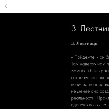
3. Лестни
3. Лестница
- Пойдемте, - он 
Там наверху нам п
Замысел был краси
потребуется полн
величественностью
не менее она соз
реальности. Практ
одиноко возвышало