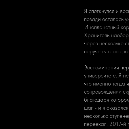
Я споткнулся и во
позади осталась у
Инопланетный кора
Хранитель наоборо
через несколько с
поручень трапа, к
Воспоминания пере
университете. Я н
что именно тогда 
сопровождении скр
благодаря котором
шаг - и я оказалс
несколько ступене
переехал. 2017-й 