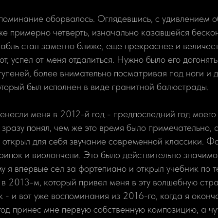
споминание оборвалось. Оглядевшись, с удивлением о
же примерно четверть, изначально казавшейся бескон
бль стал заметно ближе, еще прекраснее и величест
т, успел от меня отдалиться. Нужно было его догонять
тупеней, более внимательно посматривая под ноги и 
оторый был исполнен в виде гранитной балюстрады.
несли меня в 2012-й год - предпоследний год моего
е зразу понял, чем же это время было примечательно, 
я открыл для себя звучание современной классики. Ф
ипок и виолончели. Это было действительно значимо
у я впервые сел за фортепиано и открыл учебник по 
я в 2013-м, который привел меня в эту волшебную стр
к - и вот уже воспоминания из 2016-го, когда я оконч
год принес мне первую собственную композицию, а чу