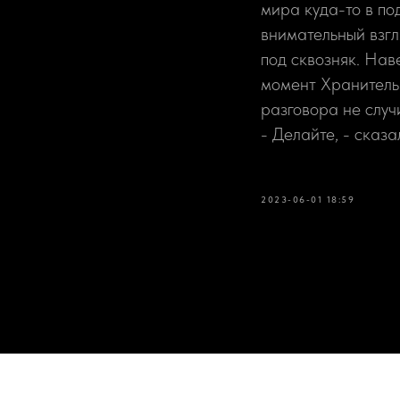
мира куда-то в по
внимательный взгл
под сквозняк. Наве
момент Хранитель 
разговора не случи
- Делайте, - сказа
2023-06-01 18:59