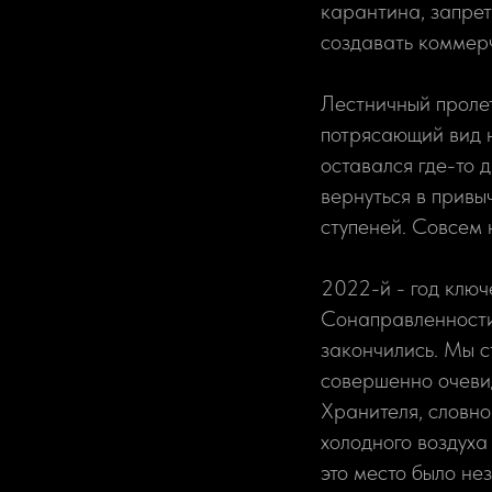
карантина, запрет
создавать коммерч
Лестничный проле
потрясающий вид 
оставался где-то 
вернуться в привы
ступеней. Совсем н
2022-й - год клю
Сонаправленности
закончились. Мы с
совершенно очевид
Хранителя, словно
холодного воздуха 
это место было н