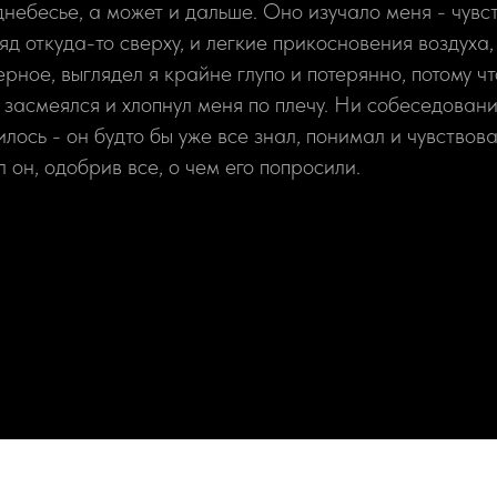
днебесье, а может и дальше. Оно изучало меня - чувс
яд откуда-то сверху, и легкие прикосновения воздух
рное, выглядел я крайне глупо и потерянно, потому чт
засмеялся и хлопнул меня по плечу. Ни собеседовани
лось - он будто бы уже все знал, понимал и чувствова
л он, одобрив все, о чем его попросили.
Tilda
Made on