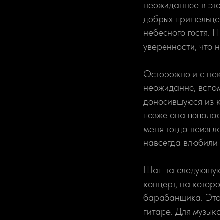
неожиданное в эт
добрых пришельцев
небесного гостя. 
уверенности, что 
Осторожно и с нек
неожиданно, вспом
доносившуюся из к
позже она попалас
меня тогда неизгл
навсегда влюбили 
Шаг на следующую 
концерт, на котор
барабанщика. Это 
гитаре. Для музык