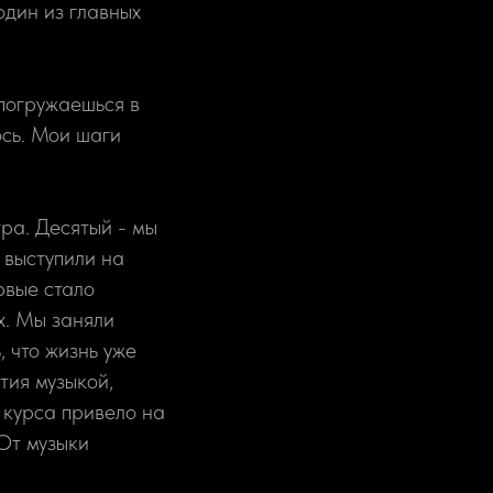
один из главных
 погружаешься в
ось. Мои шаги
тра. Десятый - мы
 выступили на
рвые стало
х. Мы заняли
 что жизнь уже
тия музыкой,
 курса привело на
 От музыки