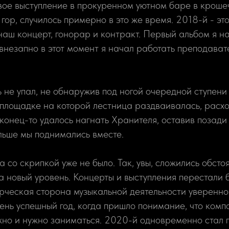
вое выступление в прокуренном уютном баре в кроше
гор, случилось примерно в это же время. 2018-й - это
наш концерт, гонорар и контракт. Первый альбом я на
внезапно в этот момент я начал работать преподават
ь не упал, не обнаружив под ногой очередной ступен
а площадке на которой лестница раздваивалась, расх
аконец-то удалось нагнать Хранителя, оставив позади
льше мы поднимались вместе.
а со скрипкой уже не было. Так, увы, сложились обсто
а новый уровень. Концерты и выступления перестали 
ческая сторона музыкальной деятельности уверенно 
ень успешный год, когда пришло понимание, что комп
жно и нужно заниматься. 2020-й одновременно стал 